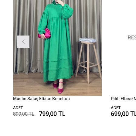
Müslin Salaş Elbise Benetton
Pilili Elbise 
ADET
ADET
799,00 TL
699,00 T
899,00 TL