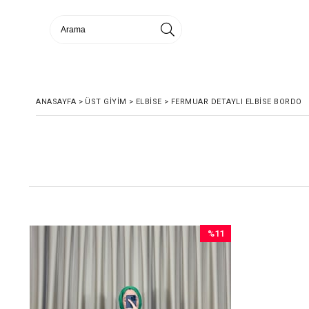
ANASAYFA
>
ÜST GİYİM
>
ELBİSE
>
FERMUAR DETAYLI ELBISE BORDO
5
%11
im
İndirim
dirim
%11İndirim