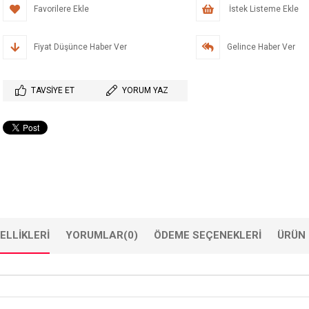
Favorilere Ekle
İstek Listeme Ekle
Fiyat Düşünce Haber Ver
Gelince Haber Ver
TAVSIYE ET
YORUM YAZ
ELLIKLERI
YORUMLAR
(0)
ÖDEME SEÇENEKLERI
ÜRÜN 