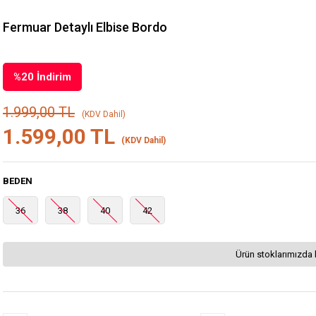
Fermuar Detaylı Elbise Bordo
%
20
İndirim
1.999,00 TL
(KDV Dahil)
1.599,00 TL
(KDV Dahil)
BEDEN
36
38
40
42
Ürün stoklarımızda 