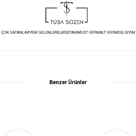
ÇOK SATANLAR
YENİ GELENLER
ELBİSE
TAKIM
ÜST GİYİM
ALT GİYİM
DIŞ GİYİM
Benzer Ürünler